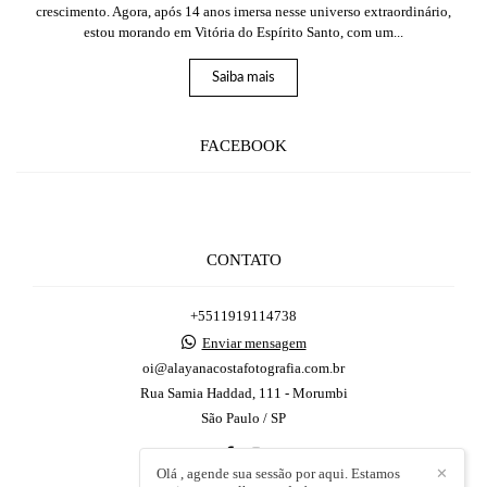
crescimento. Agora, após 14 anos imersa nesse universo extraordinário,
estou morando em Vitória do Espírito Santo, com um...
Saiba mais
FACEBOOK
CONTATO
‪+5511919114738
Enviar mensagem
oi@alayanacostafotografia.com.br
Rua Samia Haddad, 111 - Morumbi
São Paulo / SP
Olá , agende sua sessão por aqui. Estamos
✕