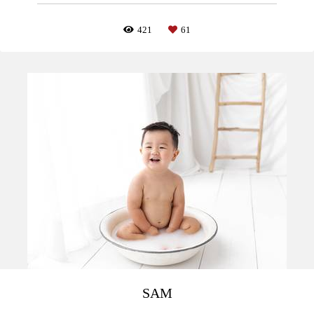
421
61
SAM